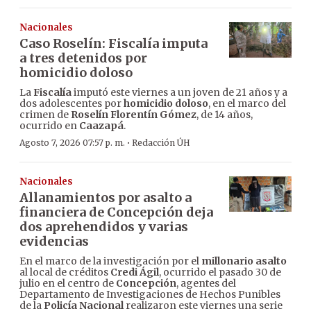
Nacionales
Caso Roselín: Fiscalía imputa
a tres detenidos por
homicidio doloso
La
Fiscalía
imputó este viernes a un joven de 21 años y a
dos adolescentes por
homicidio doloso
, en el marco del
crimen de
Roselín Florentín Gómez
, de 14 años,
ocurrido en
Caazapá
.
·
Agosto 7, 2026 07:57 p. m.
Redacción ÚH
Nacionales
Allanamientos por asalto a
financiera de Concepción deja
dos aprehendidos y varias
evidencias
En el marco de la investigación por el
millonario asalto
al local de créditos
Credi Ágil
, ocurrido el pasado 30 de
julio en el centro de
Concepción
, agentes del
Departamento de Investigaciones de Hechos Punibles
de la
Policía Nacional
realizaron este viernes una serie