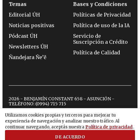
Temas
Bases y Condiciones
Editorial ÚH
Políticas de Privacidad
Noticias positivas
Política de uso de la IA
Pódcast ÚH
Servicio de
Suscripción a Crédito
Newsletters ÚH
Política de Calidad
Ñandejara Ñe’ẽ
2026 - BENJAMÍN CONSTANT 658 - ASUNCIÓN -
TELÉFONO:
(0994) 715 715
Utilizamos cookies propias y terceros para mejorar tu
experiencia de navegación y analizar nuestro tráfico. Al
twitter
instagram
facebook
tiktok
youtube
spotify
continuar navegando, aceptás nuestra
Política de privacidad
.
DE ACUERDO