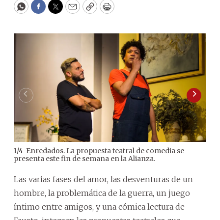
WhatsApp
Facebook
Twitter
Email
Copy
Print
Enredados. La propuesta teatral de comedia se
1
/
4
2
/
4
presenta este fin de semana en la Alianza.
Ma
Las varias fases del amor, las desventuras de un
hombre, la problemática de la guerra, un juego
íntimo entre amigos, y una cómica lectura de