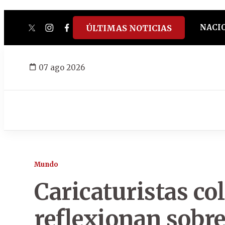
NACI
ÚLTIMAS NOTICIAS
twitter
instagram
facebook
tiktok
youtube
spotify
07 ago 2026
Mundo
Caricaturistas c
reflexionan sobre