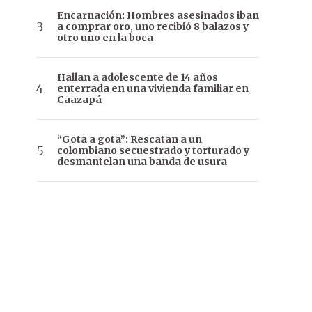
Encarnación: Hombres asesinados iban
a comprar oro, uno recibió 8 balazos y
otro uno en la boca
Hallan a adolescente de 14 años
enterrada en una vivienda familiar en
Caazapá
“Gota a gota”: Rescatan a un
colombiano secuestrado y torturado y
desmantelan una banda de usura