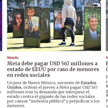
Mundo
Meta debe pagar USD 567 millones a
estado de EEUU por caso de menores
en redes sociales
E
r
Un juez de Nuevo México, suroeste de
Estados
S
Unidos
, ordenó el jueves a Meta pagar USD 567
g
o
millones tras la demanda que interpuso el
S
estado contra el gigante de las redes sociales
p
por causar “molestia pública” y perjudicar a los
menores.
A