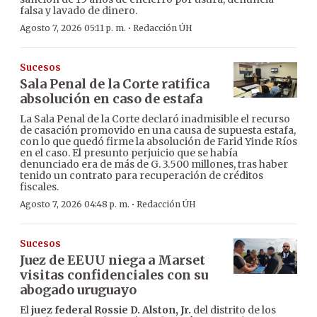
falsa y lavado de dinero.
·
Agosto 7, 2026 05:11 p. m.
Redacción ÚH
Sucesos
Sala Penal de la Corte ratifica
absolución en caso de estafa
La Sala Penal de la Corte declaró inadmisible el recurso
de casación promovido en una causa de supuesta estafa,
con lo que quedó firme la absolución de Farid Yinde Ríos
en el caso. El presunto perjuicio que se había
denunciado era de más de G. 3.500 millones, tras haber
tenido un contrato para recuperación de créditos
fiscales.
·
Agosto 7, 2026 04:48 p. m.
Redacción ÚH
Sucesos
Juez de EEUU niega a Marset
visitas confidenciales con su
abogado uruguayo
El
juez federal Rossie D. Alston, Jr.
del distrito de los