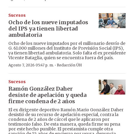
Sucesos
Ocho de los nueve imputados
del IPS ya tienen libertad
ambulatoria
Ocho de los nueve imputados por el millonario desvío de
G. 61.000 millones del Instituto de Previsión Social (IPS),
ya tienen libertad ambulatoria. Solo falta el ex presidente
Vicente Bataglia, quien se encuentra fuera del país.
·
Agosto 7, 2026 05:47 p. m.
Redacción ÚH
Sucesos
Ramón González Daher
desiste de apelación y queda
firme condena de 2 años
El ex dirigente deportivo Ramón Mario González Daher
desistió de su recurso de apelación especial, contra la
condena de 2 años de cárcel que le aplicaron por
testimonio falso. De esta manera, queda firme su pena
por este hecho punible. El prestamista cumple otra
sanción de 15 años de encierro por usura, denuncia