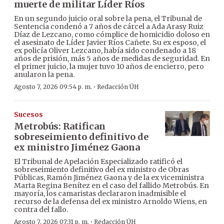
muerte de militar Líder Ríos
En un segundo juicio oral sobre la pena, el Tribunal de
Sentencia condenó a 7 años de cárcel a Ada Arasy Ruiz
Díaz de Lezcano, como cómplice de homicidio doloso en
el asesinato de Líder Javier Ríos Cañete. Su ex esposo, el
ex policía Oliver Lezcano, había sido condenado a 18
años de prisión, más 5 años de medidas de seguridad. En
el primer juicio, la mujer tuvo 10 años de encierro, pero
anularon la pena.
·
Agosto 7, 2026 09:54 p. m.
Redacción ÚH
Sucesos
Metrobús: Ratifican
sobreseimiento definitivo de
ex ministro Jiménez Gaona
El Tribunal de Apelación Especializado ratificó el
sobreseimiento definitivo del ex ministro de Obras
Públicas, Ramón Jiménez Gaona y de la ex viceministra
Marta Regina Benítez en el caso del fallido Metrobús. En
mayoría, los camaristas declararon inadmisible el
recurso de la defensa del ex ministro Arnoldo Wiens, en
contra del fallo.
·
Agosto 7, 2026 07:31 p. m.
Redacción ÚH