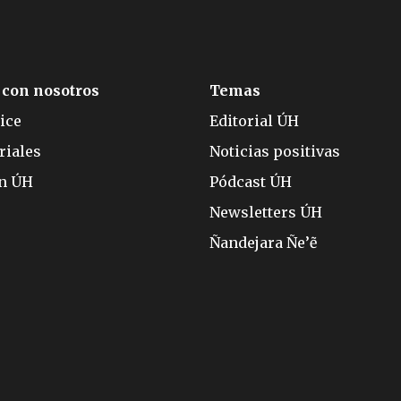
 con nosotros
Temas
ice
Editorial ÚH
riales
Noticias positivas
ón ÚH
Pódcast ÚH
Newsletters ÚH
Ñandejara Ñe’ẽ