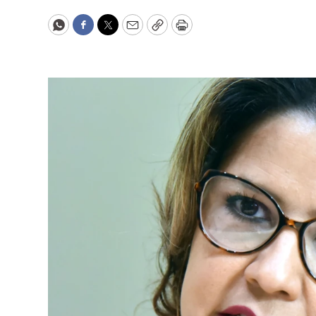
WhatsApp
Facebook
Twitter
Email
Copy
Print