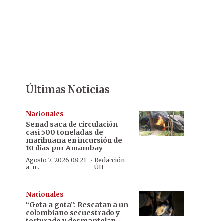
Últimas Noticias
Nacionales
Senad saca de circulación
casi 500 toneladas de
marihuana en incursión de
10 días por Amambay
·
Agosto 7, 2026 08:21
Redacción
a. m.
ÚH
Nacionales
“Gota a gota”: Rescatan a un
colombiano secuestrado y
torturado y desmantelan