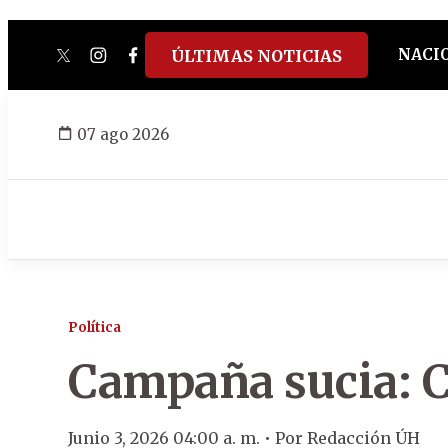
NACI
ÚLTIMAS NOTICIAS
twitter
instagram
facebook
tiktok
youtube
spotify
07 ago 2026
Política
Campaña sucia: C
Junio 3, 2026 04:00 a. m. •
Por
Redacción ÚH