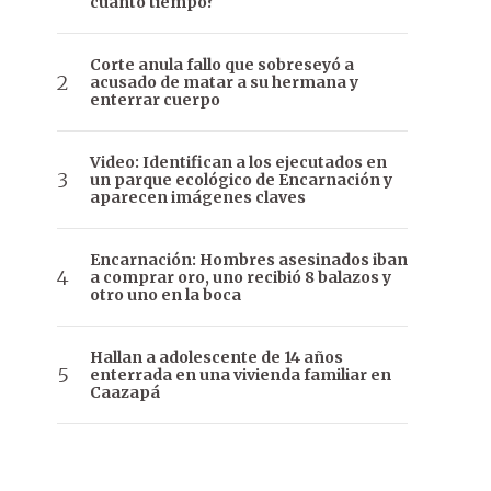
cuánto tiempo?
Corte anula fallo que sobreseyó a
acusado de matar a su hermana y
enterrar cuerpo
Video: Identifican a los ejecutados en
un parque ecológico de Encarnación y
aparecen imágenes claves
Encarnación: Hombres asesinados iban
a comprar oro, uno recibió 8 balazos y
otro uno en la boca
Hallan a adolescente de 14 años
enterrada en una vivienda familiar en
Caazapá