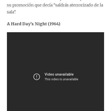
su promoción que decía “saldrás aterrorizado de la
sala”.
A Hard Day’s Night (1964)