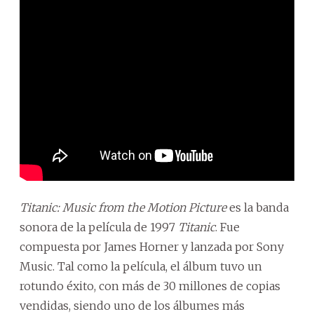
Titanic: Music from the Motion Picture
es la banda
sonora de la película de 1997
Titanic
. Fue
compuesta por James Horner y lanzada por Sony
Music. Tal como la película, el álbum tuvo un
rotundo éxito, con más de 30 millones de copias
vendidas, siendo uno de los álbumes más