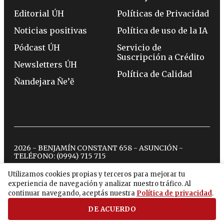
Editorial ÚH
Políticas de Privacidad
Noticias positivas
Política de uso de la IA
Pódcast ÚH
Servicio de
Suscripción a Crédito
Newsletters ÚH
Política de Calidad
Ñandejara Ñe’ẽ
2026 - BENJAMÍN CONSTANT 658 - ASUNCIÓN -
TELÉFONO:
(0994) 715 715
Utilizamos cookies propias y terceros para mejorar tu
experiencia de navegación y analizar nuestro tráfico. Al
twitter
instagram
facebook
tiktok
youtube
spotify
continuar navegando, aceptás nuestra
Política de privacidad
.
DE ACUERDO