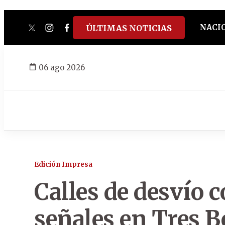
NACI
ÚLTIMAS NOTICIAS
twitter
instagram
facebook
tiktok
youtube
spotify
06 ago 2026
Edición Impresa
Calles de desvío 
señales en Tres B