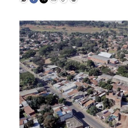
WhatsApp
Facebook
Twitter
Email
Copy
Print