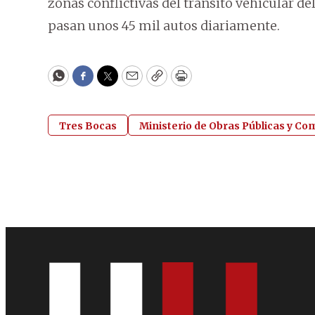
zonas conflictivas del tránsito vehicular 
pasan unos 45 mil autos diariamente.
WhatsApp
Facebook
Twitter
Email
Copy
Print
Tres Bocas
Ministerio de Obras Públicas y C