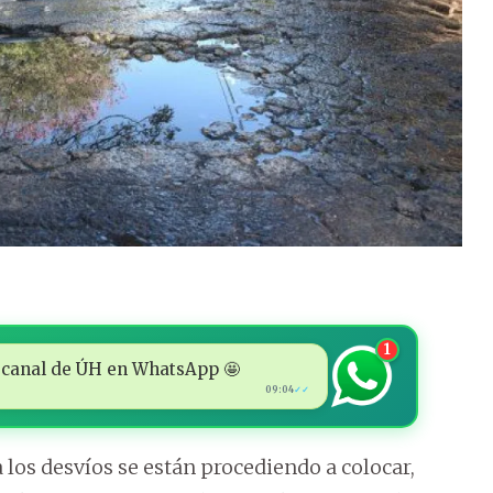
1
 al canal de ÚH en WhatsApp 🤩
09:04
✓✓
 los desvíos se están procediendo a colocar,