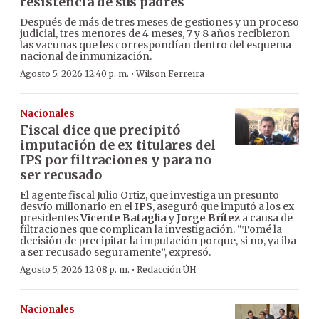
resistencia de sus padres
Después de más de tres meses de gestiones y un proceso
judicial, tres menores de 4 meses, 7 y 8 años recibieron
las vacunas que les correspondían dentro del esquema
nacional de inmunización.
·
Agosto 5, 2026 12:40 p. m.
Wilson Ferreira
Nacionales
Fiscal dice que precipitó
imputación de ex titulares del
IPS por filtraciones y para no
ser recusado
El agente fiscal Julio Ortiz, que investiga un presunto
desvío millonario en el
IPS
, aseguró que imputó a los ex
presidentes
Vicente Bataglia
y
Jorge Brítez
a causa de
filtraciones que complican la investigación. “Tomé la
decisión de precipitar la imputación porque, si no, ya iba
a ser recusado seguramente”, expresó.
·
Agosto 5, 2026 12:08 p. m.
Redacción ÚH
Nacionales