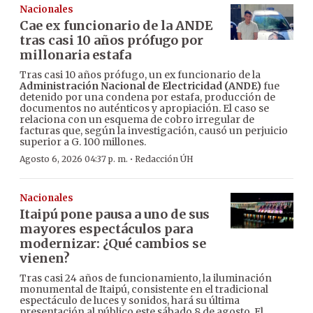
Nacionales
Cae ex funcionario de la ANDE
tras casi 10 años prófugo por
millonaria estafa
Tras casi 10 años prófugo, un ex funcionario de la
Administración Nacional de Electricidad (ANDE)
fue
detenido por una condena por estafa, producción de
documentos no auténticos y apropiación. El caso se
relaciona con un esquema de cobro irregular de
facturas que, según la investigación, causó un perjuicio
superior a G. 100 millones.
·
Agosto 6, 2026 04:37 p. m.
Redacción ÚH
Nacionales
Itaipú pone pausa a uno de sus
mayores espectáculos para
modernizar: ¿Qué cambios se
vienen?
Tras casi 24 años de funcionamiento, la iluminación
monumental de Itaipú, consistente en el tradicional
espectáculo de luces y sonidos, hará su última
presentación al público este sábado 8 de agosto. El