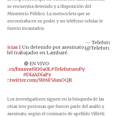
se encuentra detenido y a disposición del
Ministerio Público. La motocicleta que se
encontraba en su poder y un teléfono celular le
fueron incautados.
— Telefuturo
Noticias
| Un detenido por asesinato
(@Telefuturo)
del trabajador en Lambaré.
🔴 EN VIVO:
s://t.co/bmmwHO0a0L
#TelefuturoPy
#DíaADíaPy
pic.twitter.com/Wr6F56mOQR
Los investigadores siguen en la búsqueda de las
otras tres personas que fueron parte del asalto y
asesinato, según el comisario de apellido Villetti.