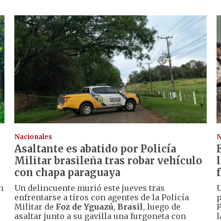
Nacionales
N
Asaltante es abatido por Policía
Militar brasileña tras robar vehículo
con chapa paraguaya
n
Un delincuente murió este jueves tras
U
enfrentarse a tiros con agentes de la Policía
p
Militar de
Foz de Yguazú
,
Brasil
, luego de
P
asaltar junto a su gavilla una furgoneta con
l