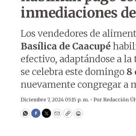
inmediaciones de 
Los vendedores de aliment
Basílica de Caacupé
habil
efectivo, adaptándose a la 
se celebra este domingo
8
nuevamente congregar a mi
Diciembre 7, 2024 05:15 p. m. •
Por
Redacción Ú
WhatsApp
Facebook
Twitter
Email
Copy
Print