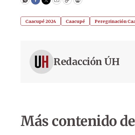
WhatsApp
Facebook
Twitter
Email
Copy
Print
Caacupé 2024
Caacupé
Peregrinación Ca
Redacción ÚH
Más contenido de