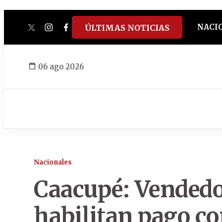
NACI
ÚLTIMAS NOTICIAS
twitter
instagram
facebook
tiktok
youtube
spotify
06 ago 2026
Nacionales
Caacupé: Vendedo
habilitan pago co