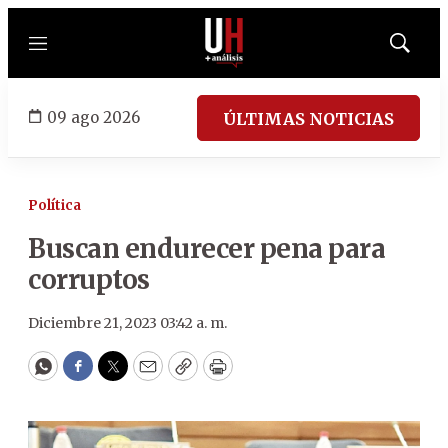
Menú
Mostrar
búsqued
09 ago 2026
ÚLTIMAS NOTICIAS
Política
Buscan endurecer pena para
corruptos
Diciembre 21, 2023 03:42 a. m.
WhatsApp
Facebook
Twitter
Email
Copy
Print