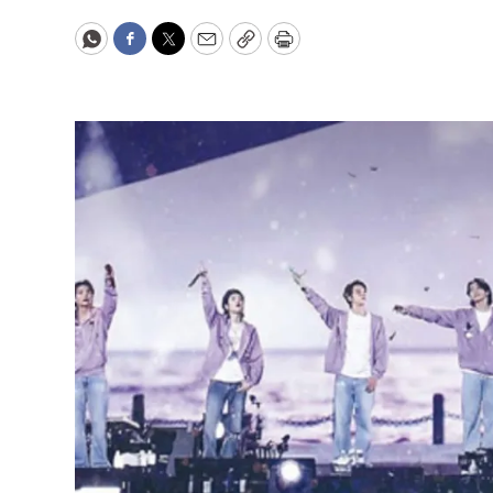
WhatsApp
Facebook
Twitter
Email
Copy
Print