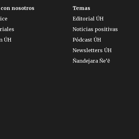
 con nosotros
Temas
ice
Editorial ÚH
riales
Noticias positivas
ón ÚH
Pódcast ÚH
Newsletters ÚH
Ñandejara Ñe’ẽ