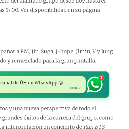
ierto del afamado grupo desde hoy hasta el
s 17:00. Ver disponibilidad en su página
mpañar a RM, Jin, Suga, J-hope, Jimin, V y Jung
do y remezclado para la gran pantalla.
1
 al canal de ÚH en WhatsApp 🤩
01:38
✓✓
tos y una nueva perspectiva de todo el
 grandes éxitos de la carrera del grupo, como
a interpretación en concierto de
Run BTS
,