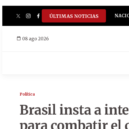
NACI
ÚLTIMAS NOTICIAS
twitter
instagram
facebook
tiktok
youtube
spotify
08 ago 2026
Política
Brasil insta a int
para combatir el