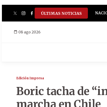
NACI
ÚLTIMAS NOTICIAS
twitter
instagram
facebook
tiktok
youtube
spotify
08 ago 2026
Edición Impresa
Boric tacha de “i
marcha en Chile