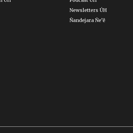
ón ÚH
Pódcast ÚH
Newsletters ÚH
Ñandejara Ñe’ẽ