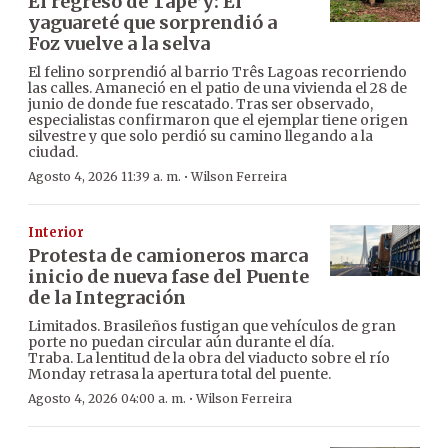
El regreso de Tape’ỹ: El
yaguareté que sorprendió a
Foz vuelve a la selva
El felino sorprendió al barrio Três Lagoas recorriendo
las calles. Amaneció en el patio de una vivienda el 28 de
junio de donde fue rescatado. Tras ser observado,
especialistas confirmaron que el ejemplar tiene origen
silvestre y que solo perdió su camino llegando a la
ciudad.
·
Agosto 4, 2026 11:39 a. m.
Wilson Ferreira
Interior
Protesta de camioneros marca
inicio de nueva fase del Puente
de la Integración
Limitados. Brasileños fustigan que vehículos de gran
porte no puedan circular aún durante el día.
Traba. La lentitud de la obra del viaducto sobre el río
Monday retrasa la apertura total del puente.
·
Agosto 4, 2026 04:00 a. m.
Wilson Ferreira