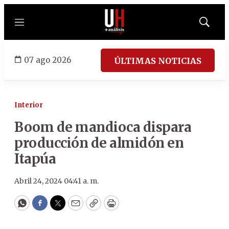
Menú
Mostrar
búsqued
07 ago 2026
ÚLTIMAS NOTICIAS
Interior
Boom de mandioca dispara
producción de almidón en
Itapúa
Abril 24, 2024 04:41 a. m.
WhatsApp
Facebook
Twitter
Email
Copy
Print