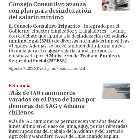
Consejo Consultivo avanza
con plan para desindexación
del salario mínimo
El
Consejo Consultivo Tripartito
–integrado por el
Gobierno, el sector empleador y trabajadores– avanza
con el debate que apunta a la desindexación del
salario
mínimo legal (SML)
de diversas normativas impositivas
y legales. Además, se prevé también definir una nueva
fórmula para el reajuste salarial anual, propuesta
encabezada por el
Ministerio de Trabajo, Empleo y
Seguridad Social (MTESS).
·
Agosto 7, 2026 07:01 p. m.
Redacción ÚH
Economía
Más de 140 camioneros
varados en el Paso de Jama por
demoras del SAG y Aduana
chilenos
Más de 140 camioneros permanecen varados desde el
lunes último en el Paso de Jama, Jujuy, por las reiteradas
interrupciones del trabajo de la Aduana y del Servicio
Agrícola y Ganadero (SAG) de Chile cuando soplan