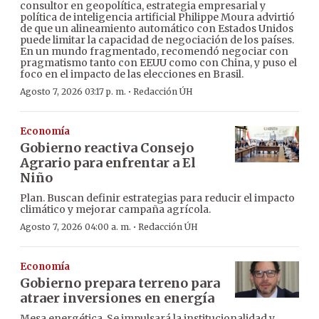
consultor en geopolítica, estrategia empresarial y
política de inteligencia artificial Philippe Moura advirtió
de que un alineamiento automático con Estados Unidos
puede limitar la capacidad de negociación de los países.
En un mundo fragmentado, recomendó negociar con
pragmatismo tanto con EEUU como con China, y puso el
foco en el impacto de las elecciones en Brasil.
·
Agosto 7, 2026 03:17 p. m.
Redacción ÚH
Economía
Gobierno reactiva Consejo
Agrario para enfrentar a El
Niño
Plan. Buscan definir estrategias para reducir el impacto
climático y mejorar campaña agrícola.
·
Agosto 7, 2026 04:00 a. m.
Redacción ÚH
Economía
Gobierno prepara terreno para
atraer inversiones en energía
Mesa energética. Se impulsará la institucionalidad y