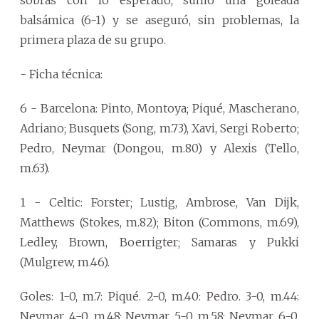
sobras con lo esperado, sumó una goleada
balsámica (6-1) y se aseguró, sin problemas, la
primera plaza de su grupo.
- Ficha técnica:
6 - Barcelona: Pinto, Montoya; Piqué, Mascherano,
Adriano; Busquets (Song, m.73), Xavi, Sergi Roberto;
Pedro, Neymar (Dongou, m.80) y Alexis (Tello,
m.63).
1 - Celtic: Forster; Lustig, Ambrose, Van Dijk,
Matthews (Stokes, m.82); Biton (Commons, m.69),
Ledley, Brown, Boerrigter; Samaras y Pukki
(Mulgrew, m.46).
Goles: 1-0, m.7: Piqué. 2-0, m.40: Pedro. 3-0, m.44:
Neymar. 4-0, m.48: Neymar. 5-0, m.58: Neymar. 6-0,