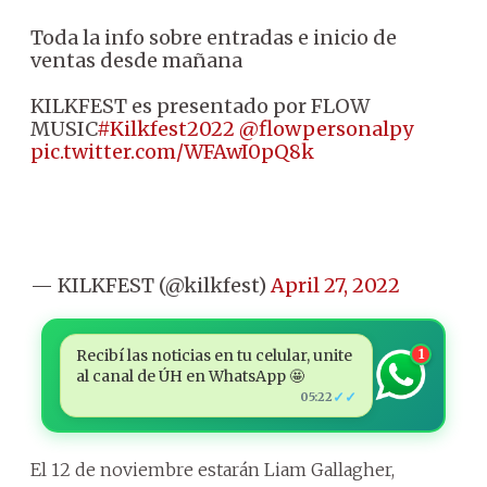
Toda la info sobre entradas e inicio de
ventas desde mañana
KILKFEST es presentado por FLOW
MUSIC
#Kilkfest2022
@flowpersonalpy
pic.twitter.com/WFAwI0pQ8k
— KILKFEST (@kilkfest)
April 27, 2022
Recibí las noticias en tu celular, unite
1
al canal de ÚH en WhatsApp 🤩
✓✓
05:22
El 12 de noviembre estarán Liam Gallagher,