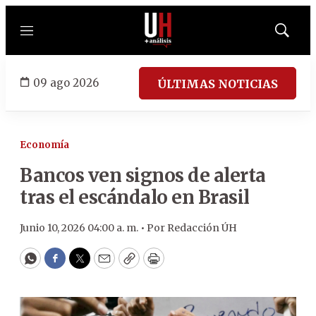
Menú
Mostrar
búsqued
09 ago 2026
ÚLTIMAS NOTICIAS
Economía
Bancos ven signos de alerta
tras el escándalo en Brasil
Junio 10, 2026 04:00 a. m. •
Por
Redacción ÚH
WhatsApp
Facebook
Twitter
Email
Copy
Print