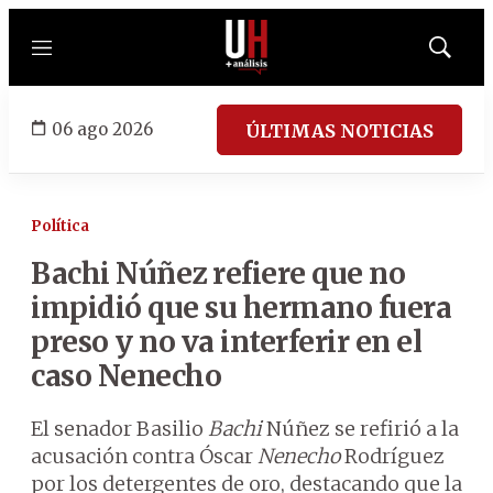
Menú
Mostrar
búsqued
06 ago 2026
ÚLTIMAS NOTICIAS
Política
Bachi Núñez refiere que no
impidió que su hermano fuera
preso y no va interferir en el
caso Nenecho
El senador Basilio
Bachi
Núñez se refirió a la
acusación contra Óscar
Nenecho
Rodríguez
por los detergentes de oro, destacando que la