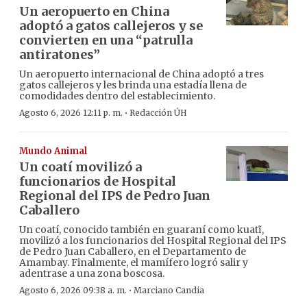
Un aeropuerto en China
adoptó a gatos callejeros y se
convierten en una “patrulla
antiratones”
Un aeropuerto internacional de China adoptó a tres
gatos callejeros y les brinda una estadía llena de
comodidades dentro del establecimiento.
·
Agosto 6, 2026 12:11 p. m.
Redacción ÚH
Mundo Animal
Un coatí movilizó a
funcionarios de Hospital
Regional del IPS de Pedro Juan
Caballero
Un coatí, conocido también en guaraní como kuatĩ,
movilizó a los funcionarios del Hospital Regional del IPS
de Pedro Juan Caballero, en el Departamento de
Amambay. Finalmente, el mamífero logró salir y
adentrase a una zona boscosa.
·
Agosto 6, 2026 09:38 a. m.
Marciano Candia