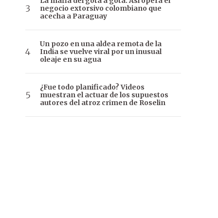
La mafia del gota a gota: Así opera el
negocio extorsivo colombiano que
acecha a Paraguay
Un pozo en una aldea remota de la
India se vuelve viral por un inusual
oleaje en su agua
¿Fue todo planificado? Videos
muestran el actuar de los supuestos
autores del atroz crimen de Roselin