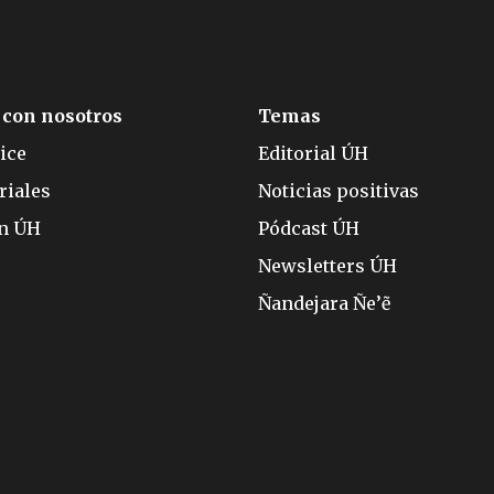
 con nosotros
Temas
ice
Editorial ÚH
riales
Noticias positivas
ón ÚH
Pódcast ÚH
Newsletters ÚH
Ñandejara Ñe’ẽ