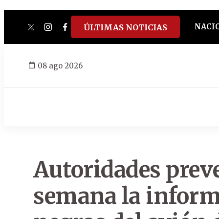
NACI
ÚLTIMAS NOTICIAS
twitter
instagram
facebook
tiktok
youtube
spotify
08 ago 2026
Autoridades prev
semana la informa