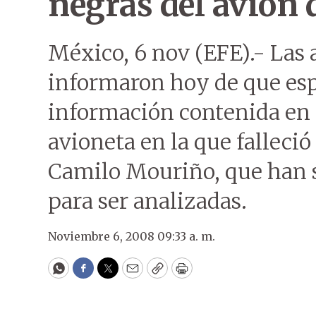
negras del avión 
México, 6 nov (EFE).- Las
informaron hoy de que es
información contenida en l
avioneta en la que falleció 
Camilo Mouriño, que han 
para ser analizadas.
Noviembre 6, 2008 09:33 a. m.
WhatsApp
Facebook
Twitter
Email
Copy
Print