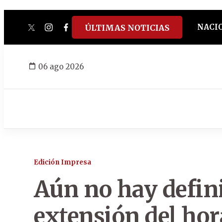
NACI
ÚLTIMAS NOTICIAS
twitter
instagram
facebook
tiktok
youtube
spotify
06 ago 2026
Edición Impresa
Aún no hay defin
extensión del hor