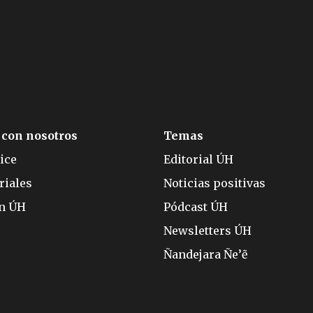
 con nosotros
Temas
ice
Editorial ÚH
riales
Noticias positivas
ón ÚH
Pódcast ÚH
Newsletters ÚH
Ñandejara Ñe’ẽ