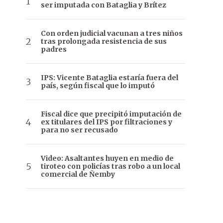
ser imputada con Bataglia y Brítez
Con orden judicial vacunan a tres niños
tras prolongada resistencia de sus
padres
IPS: Vicente Bataglia estaría fuera del
país, según fiscal que lo imputó
Fiscal dice que precipitó imputación de
ex titulares del IPS por filtraciones y
para no ser recusado
Video: Asaltantes huyen en medio de
tiroteo con policías tras robo a un local
comercial de Ñemby