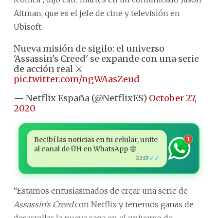
Altman, que es el jefe de cine y televisión en
Ubisoft.
Nueva misión de sigilo: el universo
'Assassin's Creed' se expande con una serie
de acción real ⚔️
pic.twitter.com/ngWAasZeud
— Netflix España (@NetflixES)
October 27,
2020
Recibí las noticias en tu celular, unite
1
al canal de ÚH en WhatsApp 🤩
✓✓
22:17
“Estamos entusiasmados de crear una serie de
Assassin’s Creed
con Netflix y tenemos ganas de
desarrollar la nueva saga en el universo de