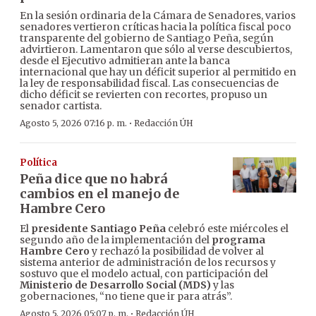
En la sesión ordinaria de la Cámara de Senadores, varios
senadores vertieron críticas hacia la política fiscal poco
transparente del gobierno de Santiago Peña, según
advirtieron. Lamentaron que sólo al verse descubiertos,
desde el Ejecutivo admitieran ante la banca
internacional que hay un déficit superior al permitido en
la ley de responsabilidad fiscal. Las consecuencias de
dicho déficit se revierten con recortes, propuso un
senador cartista.
·
Agosto 5, 2026 07:16 p. m.
Redacción ÚH
Política
Peña dice que no habrá
cambios en el manejo de
Hambre Cero
El
presidente Santiago Peña
celebró este miércoles el
segundo año de la implementación del
programa
Hambre Cero
y rechazó la posibilidad de volver al
sistema anterior de administración de los recursos y
sostuvo que el modelo actual, con participación del
Ministerio de Desarrollo Social (MDS)
y las
gobernaciones, “no tiene que ir para atrás”.
·
Agosto 5, 2026 05:07 p. m.
Redacción ÚH