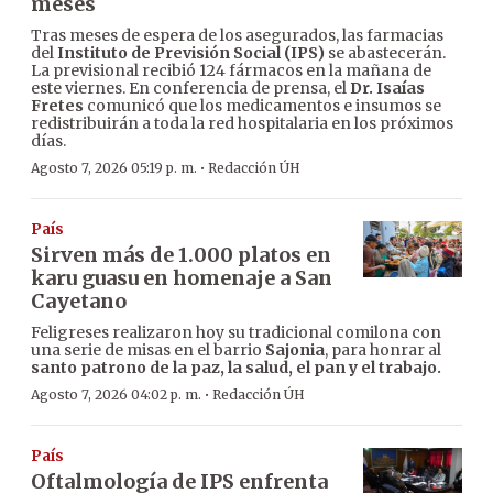
meses
Tras meses de espera de los asegurados, las farmacias
del
Instituto de Previsión Social (IPS)
se abastecerán.
La previsional recibió 124 fármacos en la mañana de
este viernes. En conferencia de prensa, el
Dr. Isaías
Fretes
comunicó que los medicamentos e insumos se
redistribuirán a toda la red hospitalaria en los próximos
días.
·
Agosto 7, 2026 05:19 p. m.
Redacción ÚH
País
Sirven más de 1.000 platos en
karu guasu en homenaje a San
Cayetano
Feligreses realizaron hoy su tradicional comilona con
una serie de misas en el barrio
Sajonia
, para honrar al
santo patrono de la paz, la salud, el pan y el trabajo.
·
Agosto 7, 2026 04:02 p. m.
Redacción ÚH
País
Oftalmología de IPS enfrenta