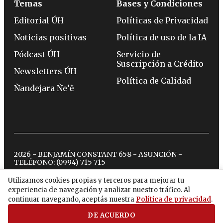
Temas
Bases y Condiciones
Editorial ÚH
Políticas de Privacidad
Noticias positivas
Política de uso de la IA
Pódcast ÚH
Servicio de
Suscripción a Crédito
Newsletters ÚH
Política de Calidad
Ñandejara Ñe’ẽ
2026 - BENJAMÍN CONSTANT 658 - ASUNCIÓN -
TELÉFONO:
(0994) 715 715
Utilizamos cookies propias y terceros para mejorar tu
experiencia de navegación y analizar nuestro tráfico. Al
twitter
instagram
facebook
tiktok
youtube
spotify
continuar navegando, aceptás nuestra
Política de privacidad
.
DE ACUERDO