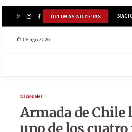
NACI
ÚLTIMAS NOTICIAS
twitter
instagram
facebook
tiktok
youtube
spotify
08 ago 2026
Nacionales
Armada de Chile l
uno de los cuatr