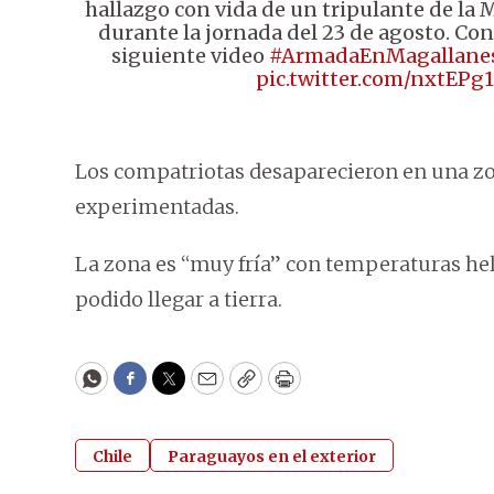
hallazgo con vida de un tripulante de la
durante la jornada del 23 de agosto. Cono
siguiente video
#ArmadaEnMagallane
pic.twitter.com/nxtEPg
Los compatriotas desaparecieron en una zo
experimentadas.
La zona es “muy fría” con temperaturas hel
podido llegar a tierra.
WhatsApp
Facebook
Twitter
Email
Copy
Print
Chile
Paraguayos en el exterior