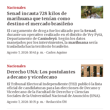
Nacionales
Senad incauta 728 kilos de
marihuana que tenían como
destino el mercado brasileño
El cargamento de droga fue localizado por la
Senad
,
durante un operativo realizado en el distrito de Yvy Pytã,
Departamento de
Canindeyú
. Según los datos
manejados por los intervinientes, la
marihuana
sería
trasladada hacia territorio brasileño.
·
Agosto 7, 2026 10:41 p. m.
Carlos Aquino
Nacionales
Derecho UNA: Los postulantes
a decano y vicedecano
El Tribunal Electoral Independiente (TEI) publicó la lista
oficial de candidaturas para las elecciones de Decano y
Vicedecano de la Facultad de Derecho y Ciencias
Sociales de la Universidad Nacional de Asunción (UNA).
·
Agosto 7, 2026 10:35 p. m.
Redacción ÚH