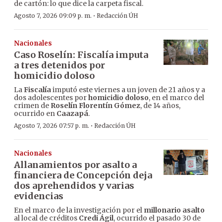
de cartón: lo que dice la carpeta fiscal.
·
Agosto 7, 2026 09:09 p. m.
Redacción ÚH
Nacionales
Caso Roselín: Fiscalía imputa
a tres detenidos por
homicidio doloso
La
Fiscalía
imputó este viernes a un joven de 21 años y a
dos adolescentes por
homicidio doloso
, en el marco del
crimen de
Roselín Florentín Gómez
, de 14 años,
ocurrido en
Caazapá
.
·
Agosto 7, 2026 07:57 p. m.
Redacción ÚH
Nacionales
Allanamientos por asalto a
financiera de Concepción deja
dos aprehendidos y varias
evidencias
En el marco de la investigación por el
millonario asalto
al local de créditos
Credi Ágil
, ocurrido el pasado 30 de