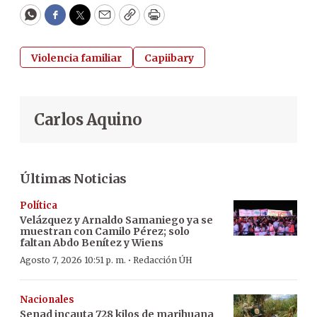
WhatsApp
Facebook
Twitter
Email
Copy
Print
Violencia familiar
Capiibary
Carlos Aquino
Últimas Noticias
Política
Velázquez y Arnaldo Samaniego ya se
muestran con Camilo Pérez; solo
faltan Abdo Benítez y Wiens
·
Agosto 7, 2026 10:51 p. m.
Redacción ÚH
Nacionales
Senad incauta 728 kilos de marihuana