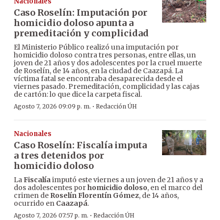
Nacionales
Caso Roselín: Imputación por
homicidio doloso apunta a
premeditación y complicidad
El Ministerio Público realizó una imputación por
homicidio doloso contra tres personas, entre ellas, un
joven de 21 años y dos adolescentes por la cruel muerte
de Roselín, de 14 años, en la ciudad de Caazapá. La
víctima fatal se encontraba desaparecida desde el
viernes pasado. Premeditación, complicidad y las cajas
de cartón: lo que dice la carpeta fiscal.
·
Agosto 7, 2026 09:09 p. m.
Redacción ÚH
Nacionales
Caso Roselín: Fiscalía imputa
a tres detenidos por
homicidio doloso
La
Fiscalía
imputó este viernes a un joven de 21 años y a
dos adolescentes por
homicidio doloso
, en el marco del
crimen de
Roselín Florentín Gómez
, de 14 años,
ocurrido en
Caazapá
.
·
Agosto 7, 2026 07:57 p. m.
Redacción ÚH