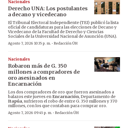
Nacionales
Derecho UNA: Los postulantes
a decano y vicedecano
El Tribunal Electoral Independiente (TEI) publicó la lista
oficial de candidaturas para las elecciones de Decano y
Vicedecano de la Facultad de Derecho y Ciencias
Sociales de la Universidad Nacional de Asunción (UNA).
·
Agosto 7, 2026 10:35 p. m.
Redacción ÚH
Nacionales
Robaron más de G. 350
millones a compradores de
oro asesinados en
Encarnación
Los dos compradores de oro que fueron asesinados a
balazos este jueves en
Encarnación
, Departamento de
Itapúa
, sufrieron el robo de entre G. 350 millones y 370
millones, con los que contaban para comprar oro.
·
Agosto 7, 2026 09:45 p. m.
Redacción ÚH