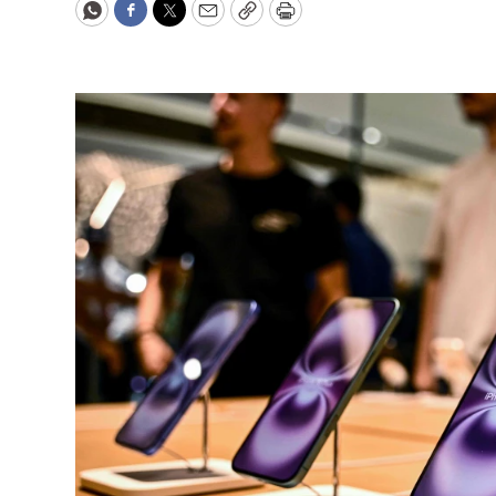
WhatsApp
Facebook
Twitter
Email
Copy
Print