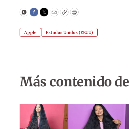
WhatsApp
Facebook
Twitter
Email
Copy
Print
Apple
Estados Unidos (EEUU)
Más contenido de