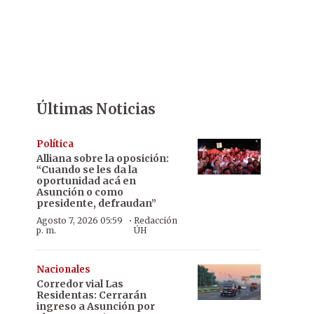
Últimas Noticias
Política
Alliana sobre la oposición:
“Cuando se les da la
oportunidad acá en
Asunción o como
presidente, defraudan”
·
Agosto 7, 2026 05:59
Redacción
p. m.
ÚH
Nacionales
Corredor vial Las
Residentas: Cerrarán
ingreso a Asunción por