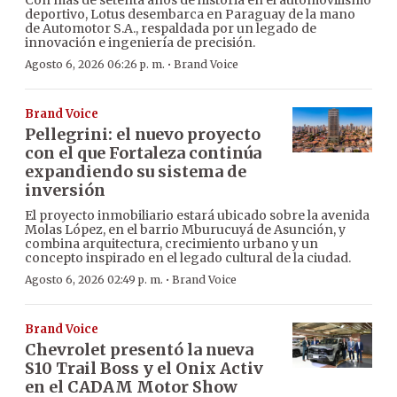
Con más de setenta años de historia en el automovilismo
deportivo, Lotus desembarca en Paraguay de la mano
de Automotor S.A., respaldada por un legado de
innovación e ingeniería de precisión.
·
Agosto 6, 2026 06:26 p. m.
Brand Voice
Brand Voice
Pellegrini: el nuevo proyecto
con el que Fortaleza continúa
expandiendo su sistema de
inversión
El proyecto inmobiliario estará ubicado sobre la avenida
Molas López, en el barrio Mburucuyá de Asunción, y
combina arquitectura, crecimiento urbano y un
concepto inspirado en el legado cultural de la ciudad.
·
Agosto 6, 2026 02:49 p. m.
Brand Voice
Brand Voice
Chevrolet presentó la nueva
S10 Trail Boss y el Onix Activ
en el CADAM Motor Show