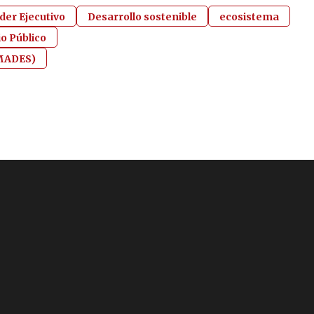
der Ejecutivo
Desarrollo sostenible
ecosistema
io Público
(MADES)