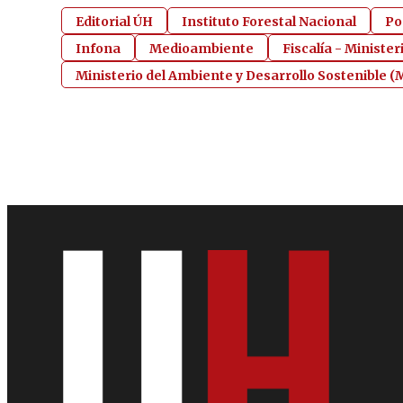
Editorial ÚH
Instituto Forestal Nacional
Po
Infona
Medioambiente
Fiscalía - Minister
Ministerio del Ambiente y Desarrollo Sostenible 