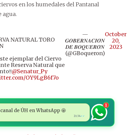
ciervos en los humedales del Pantanal
 agua.
—
October
ERVA NATURAL TORO
𝑮𝑶𝑩𝑬𝑹𝑵𝑨𝑪𝑰𝑶́𝑵
20,
N
𝑫𝑬 𝑩𝑶𝑸𝑼𝑬𝑹𝑶́𝑵
2023
(@GBoqueron)
este ejemplar del Ciervo
ante Reserva Natural que
nto‼️
@Senatur_Py
witter.com/OY9LgB6f7o
1
 al canal de ÚH en WhatsApp 🤩
21:34
✓✓