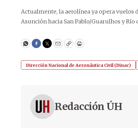
Actualmente, la aerolínea ya opera vuelos d
Asunción hacia San Pablo/Guarulhos y Río d
WhatsApp
Facebook
Twitter
Email
Copy
Print
Dirección Nacional de Aeronáutica Civil (Dinac)
Redacción ÚH