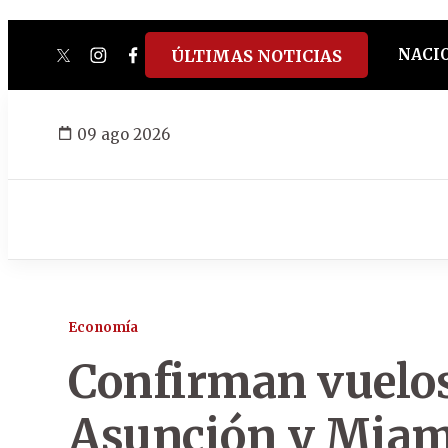
NACI
ÚLTIMAS NOTICIAS
twitter
instagram
facebook
tiktok
youtube
spotify
09 ago 2026
Economía
Confirman vuelos
Asunción y Miam