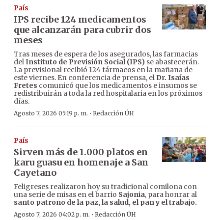
País
IPS recibe 124 medicamentos
que alcanzarán para cubrir dos
meses
Tras meses de espera de los asegurados, las farmacias
del
Instituto de Previsión Social (IPS)
se abastecerán.
La previsional recibió 124 fármacos en la mañana de
este viernes. En conferencia de prensa, el
Dr. Isaías
Fretes
comunicó que los medicamentos e insumos se
redistribuirán a toda la red hospitalaria en los próximos
días.
·
Agosto 7, 2026 05:19 p. m.
Redacción ÚH
País
Sirven más de 1.000 platos en
karu guasu en homenaje a San
Cayetano
Feligreses realizaron hoy su tradicional comilona con
una serie de misas en el barrio
Sajonia
, para honrar al
santo patrono de la paz, la salud, el pan y el trabajo.
·
Agosto 7, 2026 04:02 p. m.
Redacción ÚH