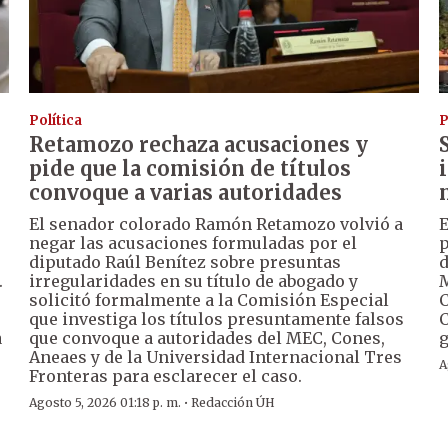
Política
P
Retamozo rechaza acusaciones y
pide que la comisión de títulos
convoque a varias autoridades
El senador colorado Ramón Retamozo volvió a
E
negar las acusaciones formuladas por el
p
diputado Raúl Benítez sobre presuntas
d
.
irregularidades en su título de abogado y
solicitó formalmente a la Comisión Especial
C
que investiga los títulos presuntamente falsos
C
a
que convoque a autoridades del MEC, Cones,
g
Aneaes y de la Universidad Internacional Tres
A
Fronteras para esclarecer el caso.
·
Agosto 5, 2026 01:18 p. m.
Redacción ÚH