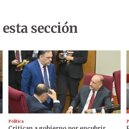
 esta sección
Política
P
Critican a gobierno por encubrir