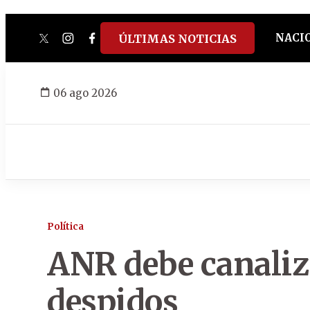
NACI
ÚLTIMAS NOTICIAS
twitter
instagram
facebook
tiktok
youtube
spotify
06 ago 2026
Política
ANR debe canaliz
despidos