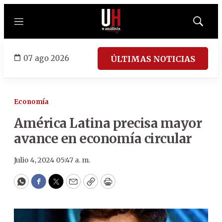
Menú
Mostrar
búsqued
07 ago 2026
ÚLTIMAS NOTICIAS
Economía
América Latina precisa mayor
avance en economía circular
Julio 4, 2024 05:47 a. m.
WhatsApp
Facebook
Twitter
Email
Copy
Print