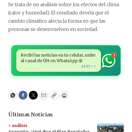
Se trata de un análisis sobre los efectos del clima
(calor y humedad). El resultado devela que el
cambio climático afecta la forma en que las
personas se desenvuelven en sociedad.
Recibí las noticias en tu celular, unite
1
al canal de ÚH en WhatsApp 🤩
✓✓
23:37
WhatsApp
Facebook
Twitter
Email
Copy
Print
Últimas Noticias
+ análisis
Asunción: ¿Qué dice el Plan Regulador