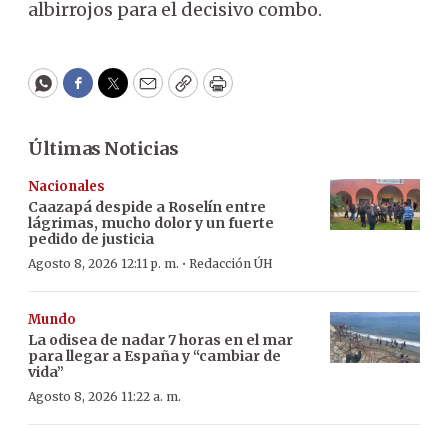
albirrojos para el decisivo combo.
WhatsApp
Facebook
Twitter
Email
Copy
Print
Últimas Noticias
Nacionales
Caazapá despide a Roselín entre
lágrimas, mucho dolor y un fuerte
pedido de justicia
·
Agosto 8, 2026 12:11 p. m.
Redacción ÚH
Mundo
La odisea de nadar 7 horas en el mar
para llegar a España y “cambiar de
vida”
Agosto 8, 2026 11:22 a. m.