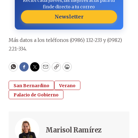
Recibí cada jueves, las mejores actis para tu
finde directo a tu correo
Newsletter
Más datos a los teléfonos (0986) 132-233 y (0982)
221-334.
WhatsApp
Facebook
Twitter
Email
Copy
Print
San Bernardino
Verano
Palacio de Gobierno
Marisol Ramírez