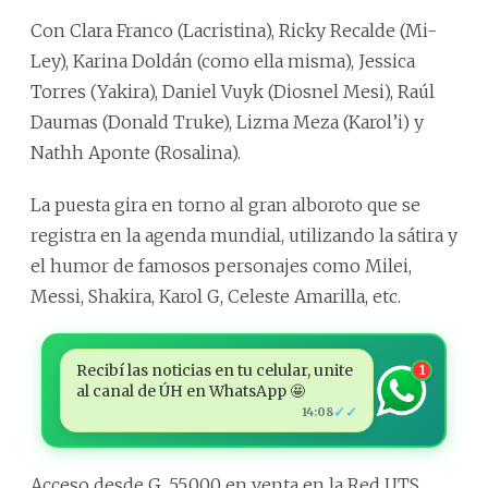
Con Clara Franco (Lacristina), Ricky Recalde (Mi-
Ley), Karina Doldán (como ella misma), Jessica
Torres (Yakira), Daniel Vuyk (Diosnel Mesi), Raúl
Daumas (Donald Truke), Lizma Meza (Karol’i) y
Nathh Aponte (Rosalina).
La puesta gira en torno al gran alboroto que se
registra en la agenda mundial, utilizando la sátira y
el humor de famosos personajes como Milei,
Messi, Shakira, Karol G, Celeste Amarilla, etc.
Recibí las noticias en tu celular, unite
1
al canal de ÚH en WhatsApp 🤩
✓✓
14:08
Acceso desde G. 55.000 en venta en la Red UTS.