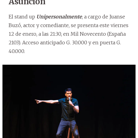
Asunción
El stand up
Unipersonalmente
, a cargo de Juanse
Buzó, actor y comediante, se presenta este viernes
12 de enero, a las 21:30, en Mil Novecento (España
2103). Acceso anticipado G. 30.000 y en puerta G.
40.000.