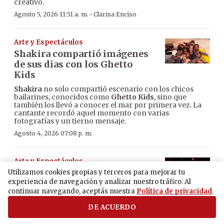
creativo.
·
Agosto 5, 2026 11:51 a. m.
Clarisa Enciso
Arte y Espectáculos
Shakira compartió imágenes
de sus dias con los Ghetto
Kids
Shakira
no solo compartió escenario con los chicos
bailarines, conocidos como
Ghetto Kids
, sino que
también los llevó a conocer el mar por primera vez. La
cantante recordó aquel momento con varias
fotografías y un tierno mensaje.
Agosto 4, 2026 07:08 p. m.
Arte y Espectáculos
Artistas paraguayos se
Utilizamos cookies propias y terceros para mejorar tu
postulan por el sueño de
experiencia de navegación y analizar nuestro tráfico. Al
continuar navegando, aceptás nuestra
Política de privacidad
.
lograr el Latin Grammy
DE ACUERDO
Varios artistas paraguayos ponen a consideración sus
creaciones para ser convocados a las categorías de la
próxima edición del
Latin Grammy,
una de las