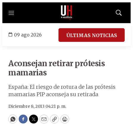
Menú
Mostrar
búsqued
09 ago 2026
ÚLTIMAS NOTICIAS
Aconsejan retirar prótesis
mamarias
España: El riesgo de rotura de las prótesis
mamarias PIP aconseja su retirada
Diciembre 8, 2013 04:21 p. m.
WhatsApp
Facebook
Twitter
Email
Copy
Print