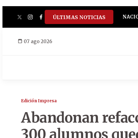
NACI
ÚLTIMAS NOTICIAS
twitter
instagram
facebook
tiktok
youtube
spotify
07 ago 2026
Edición Impresa
Abandonan refacc
300 alumnos qued