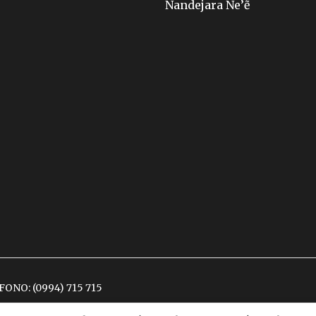
Ñandejara Ñe’ẽ
ÉFONO:
(0994) 715 715