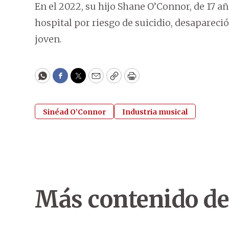
En el 2022, su hijo Shane O’Connor, de 17 a
hospital por riesgo de suicidio, desapareci
joven.
WhatsApp
Facebook
Twitter
Email
Copy
Print
Sinéad O’Connor
Industria musical
Más contenido de