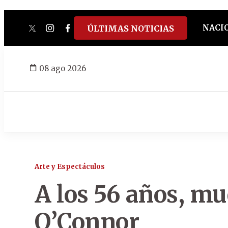
NACI
ÚLTIMAS NOTICIAS
twitter
instagram
facebook
tiktok
youtube
spotify
08 ago 2026
Arte y Espectáculos
A los 56 años, mue
O’Connor