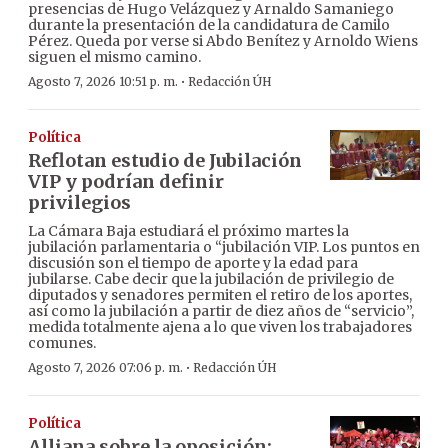
presencias de Hugo Velázquez y Arnaldo Samaniego
durante la presentación de la candidatura de Camilo
Pérez. Queda por verse si Abdo Benítez y Arnoldo Wiens
siguen el mismo camino.
·
Agosto 7, 2026 10:51 p. m.
Redacción ÚH
Política
Reflotan estudio de Jubilación
VIP y podrían definir
privilegios
La Cámara Baja estudiará el próximo martes la
jubilación parlamentaria o “jubilación VIP. Los puntos en
discusión son el tiempo de aporte y la edad para
jubilarse. Cabe decir que la jubilación de privilegio de
diputados y senadores permiten el retiro de los aportes,
así como la jubilación a partir de diez años de “servicio”,
medida totalmente ajena a lo que viven los trabajadores
comunes.
·
Agosto 7, 2026 07:06 p. m.
Redacción ÚH
Política
Alliana sobre la oposición: