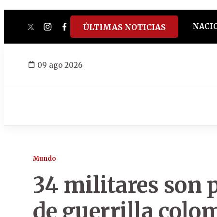
NACI
ÚLTIMAS NOTICIAS
twitter
instagram
facebook
tiktok
youtube
spotify
09 ago 2026
Mundo
34 militares son 
de guerrilla col