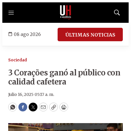
Menú
Mostrar
búsqued
08 ago 2026
ÚLTIMAS NOTICIAS
Sociedad
3 Corações ganó al público con
calidad cafetera
Julio 16, 2025 05:17 a. m.
WhatsApp
Facebook
Twitter
Email
Copy
Print