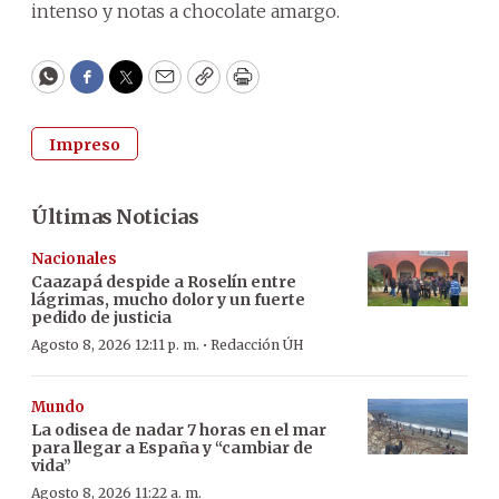
intenso y notas a chocolate amargo.
WhatsApp
Facebook
Twitter
Email
Copy
Print
Impreso
Últimas Noticias
Nacionales
Caazapá despide a Roselín entre
lágrimas, mucho dolor y un fuerte
pedido de justicia
·
Agosto 8, 2026 12:11 p. m.
Redacción ÚH
Mundo
La odisea de nadar 7 horas en el mar
para llegar a España y “cambiar de
vida”
Agosto 8, 2026 11:22 a. m.