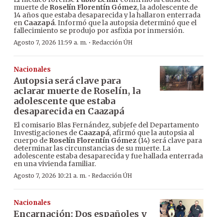
muerte de
Roselín Florentín Gómez
, la adolescente de
14 años que estaba desaparecida y la hallaron enterrada
en
Caazapá
. Informó que la autopsia determinó que el
fallecimiento se produjo por asfixia por inmersión.
·
Agosto 7, 2026 11:59 a. m.
Redacción ÚH
Nacionales
Autopsia será clave para
aclarar muerte de Roselín, la
adolescente que estaba
desaparecida en Caazapá
El comisario Blas Fernández, subjefe del Departamento
Investigaciones de
Caazapá
, afirmó que la autopsia al
cuerpo de
Roselín Florentín Gómez
(14) será clave para
determinar las circunstancias de su muerte. La
adolescente estaba desaparecida y fue hallada enterrada
en una vivienda familiar.
·
Agosto 7, 2026 10:21 a. m.
Redacción ÚH
Nacionales
Encarnación: Dos españoles y