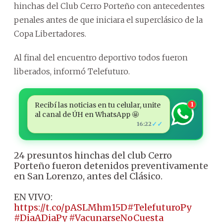
hinchas del Club Cerro Porteño con antecedentes
penales antes de que iniciara el superclásico de la
Copa Libertadores.
Al final del encuentro deportivo todos fueron
liberados, informó Telefuturo.
Recibí las noticias en tu celular, unite
1
al canal de ÚH en WhatsApp 🤩
✓✓
16:22
24 presuntos hinchas del club Cerro
Porteño fueron detenidos preventivamente
en San Lorenzo, antes del Clásico.
EN VIVO:
https://t.co/pASLMhm15D
#TelefuturoPy
#DiaADiaPy
#VacunarseNoCuesta