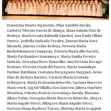
Ernestina Duarte Signorino, Pilar Sarubbi Zavala,
Carlotta Túrtola García de Zúñiga, Alana Safuán Díaz de
Bedoya, María Grazia Balmelli Sánchez, Ana Paula Villate
Duarte, Isabella Andrada Torales, Jimena María Sosa
Miranda, Jimena Codas Bedoya, Victoria María
Ruckelshaussen Ceuppens, Patricia María Allo Facetti,
María Paz Ramírez Samaniego, María Emilia Pereira
Insfrán, Giovanna Moro Hanschke, Ana Victoria Bocage
Kentner, Victoria Otazú del Puerto, María Guadalupe
Fariñas Battilana, Costanza Borgognon Guggiari, Areia
Díaz de Bedoya Bareiro, Carmen María Granada
Echeguren, María Fe Román Heisecke, Luciana Marecos
Maricevich, Ingrid Villalba Von Zastrow, Julieta Giménez
Mendoza, Paloma Beatriz Gorostiaga Zavala, Mariana
Alfaro Palau, Georgina María Marecos Heisecke, Alegra
María Angulo Vierci, Milagros María Angulo Vierci,
Victoria Diana Bachero Tarres, Martina María Scappini