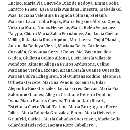
Enciso, María Pia Quevedo Díaz de Bedoya, Emma Sofía
Laratro Prieto, Lara María Maidana Finestra, Isabella Gil
Mas, Luciana Valentina Brugada Colmán, Stefanía
Mariana Lacarrubba Rojas, María Eugenia Alonso Ojeda,
Victoria María Nunes Heisecke, María Belén Velázquez
Palyga, Chiara María Salsa Fernández, Ana Lucía Cuéllar
Velilla, Rafaela da Rosa Aquino, Montserrat Pujol Planás,
Antonella Bedoya Vierci, Mariana Belén Cárdenas
Corvalán, Giovanna Serrati Rojas, Mel Vasconsellos
Gadea, Giulietta Gulino Alfonsi, Lucía María Villarejo
Mendoza, Ximena Allegra Frutos Ardissone, Celine
Marianne Verón Lezcano, Aitana María Guanes Quesada,
Mariana Silva Echeguren, Sol Quintana Rodiño, Eleonora
Urbieta Garcete, Martina Penoni Escauriza, Pilar
Alejandra Ruiz González, Lucía Ferres Cuevas, María Pia
Salomoni Guanes, Allegra Cristiane Pereira Doldán,
Ivana María Barros Cuevas, Trinidad Jara Ricart,
Estefanía Cueto Vidal, Tatiana María Borgognon Pérez,
Julieta María Bóbeda González, Emma María Heisecke
Grunfeld, Carlota María Cabañas Soerensen, María Sofía
Gilardoni Heisecke, Jacinta Riera Caballero.
.