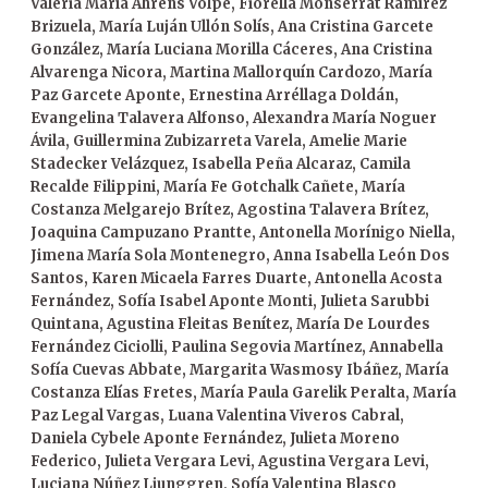
Valeria María Ahrens Volpe, Fiorella Monserrat Ramírez
Brizuela, María Luján Ullón Solís, Ana Cristina Garcete
González, María Luciana Morilla Cáceres, Ana Cristina
Alvarenga Nicora, Martina Mallorquín Cardozo, María
Paz Garcete Aponte, Ernestina Arréllaga Doldán,
Evangelina Talavera Alfonso, Alexandra María Noguer
Ávila, Guillermina Zubizarreta Varela, Amelie Marie
Stadecker Velázquez, Isabella Peña Alcaraz, Camila
Recalde Filippini, María Fe Gotchalk Cañete, María
Costanza Melgarejo Brítez, Agostina Talavera Brítez,
Joaquina Campuzano Prantte, Antonella Morínigo Niella,
Jimena María Sola Montenegro, Anna Isabella León Dos
Santos, Karen Micaela Farres Duarte, Antonella Acosta
Fernández, Sofía Isabel Aponte Monti, Julieta Sarubbi
Quintana, Agustina Fleitas Benítez, María De Lourdes
Fernández Ciciolli, Paulina Segovia Martínez, Annabella
Sofía Cuevas Abbate, Margarita Wasmosy Ibáñez, María
Costanza Elías Fretes, María Paula Garelik Peralta, María
Paz Legal Vargas, Luana Valentina Viveros Cabral,
Daniela Cybele Aponte Fernández, Julieta Moreno
Federico, Julieta Vergara Levi, Agustina Vergara Levi,
Luciana Núñez Ljunggren, Sofía Valentina Blasco