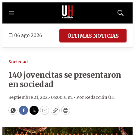
Menú
Mostrar
búsqued
06 ago 2026
ÚLTIMAS NOTICIAS
Sociedad
140 jovencitas se presentaron
en sociedad
Septiembre 21, 2025 05:00 a. m. •
Por
Redacción ÚH
WhatsApp
Facebook
Twitter
Email
Copy
Print