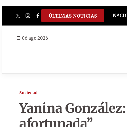
NACI
ÚLTIMAS NOTICIAS
twitter
instagram
facebook
tiktok
youtube
spotify
06 ago 2026
Sociedad
Yanina González:
afortunada”